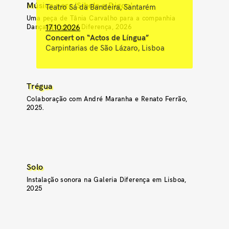
Música para 'Sibela e Digoo'
Teatro Sá da Bandeira, Santarém
Uma peça de Tânia Carvalho para a companhia
Dançando com a Diferença, 2026
17.10.2026
Concert on “Actos de Língua”
Carpintarias de São Lázaro, Lisboa
Trégua
Colaboração com André Maranha e Renato Ferrão,
2025.
Solo
Instalação sonora na Galeria Diferença em Lisboa,
2025