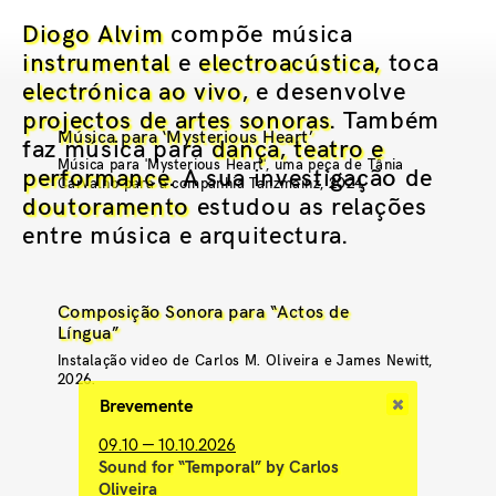
Diogo Alvim
compõe música
instrumental
e
electroacústica,
toca
electrónica ao vivo,
e desenvolve
projectos de artes sonoras
. Também
Música para ‘Mysterious Heart’
faz música para
dança, teatro e
Música para 'Mysterious Heart', uma peça de Tânia
performance
. A sua investigação de
Carvalho para a companhia Tanzmainz, 2024.
doutoramento
estudou as relações
entre música e arquitectura.
Composição Sonora para “Actos de
Língua”
Instalação video de Carlos M. Oliveira e James Newitt,
2026.
Brevemente
09.10 — 10.10.2026
Sound for “Temporal” by Carlos
Oliveira