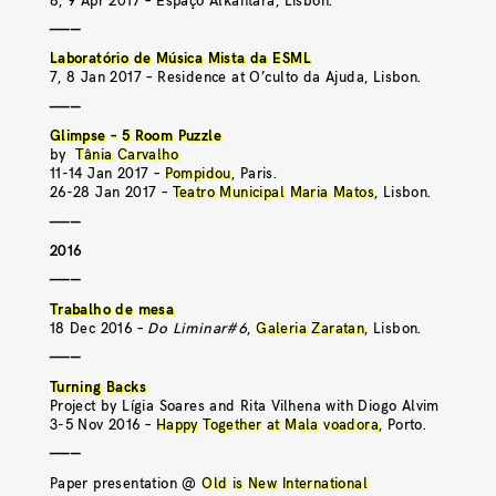
———
Laboratório de Música Mista da ESML
7, 8 Jan 2017 – Residence at O’culto da Ajuda, Lisbon.
———
Glimpse – 5 Room Puzzle
by
Tânia Carvalho
11-14 Jan 2017 –
Pompidou
, Paris.
26-28 Jan 2017 –
Teatro Municipal Maria Matos
, Lisbon.
———
2016
———
Trabalho de mesa
18 Dec 2016 –
Do Liminar#6
,
Galeria Zaratan
, Lisbon.
———
Turning Backs
Project by Lígia Soares and Rita Vilhena with Diogo Alvim
3-5 Nov 2016 –
Happy Together at Mala voadora
, Porto.
———
Paper presentation @
Old is New International