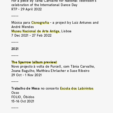
For a piece by Tânia Carvalho for National Television’s
celebration of the International Dance Day
RTP – 29 April 2022
———
Música para
Cisnografia
– a project by Luiz Antunes and
André Mendes
Museu Nacional de Arte Antiga
, Lisboa
7 Dec 2021 – 27 Feb 2022
———
2021
———
The Sparrow (album preview)
Novo projecto à volta de Purcell, com Tânia Carvalho,
Joana Bagulho, Matthieu Ehrlacher e Suse Ribeiro
29 Oct – 1 Nov 2021
———
Trabalho de Mesa
no concerto
Escola dos Labirintos
Osso
FOLIO, Óbidos
15-16 Oct 2021
———