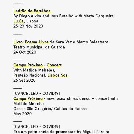
———
Ladrão de Barulhos
By Diogo Alvim and Inês Botelho with Marta Cerqueira
Lu.Ca
, Lisboa
25-29 Nov 2020
———
Livro: Poema-Livre
de Sara Vaz e Marco Balesteros
Teatro Municipal da Guarda
24 Oct 2020
———
Campo Próximo – Concert
With Matilde Meireles,
Panteão Nacional,
Lisboa Soa
26 Set 2020
———
[CANCELLED – COVID19]
Campo Próximo
–
new research residence + concert with
Matilde Meireles
Osso – São Gregório/ Caldas da Rainha
May 2020
———
[CANCELLED – COVID19]
Era um peito cheio de promessas
by Miguel Pereira