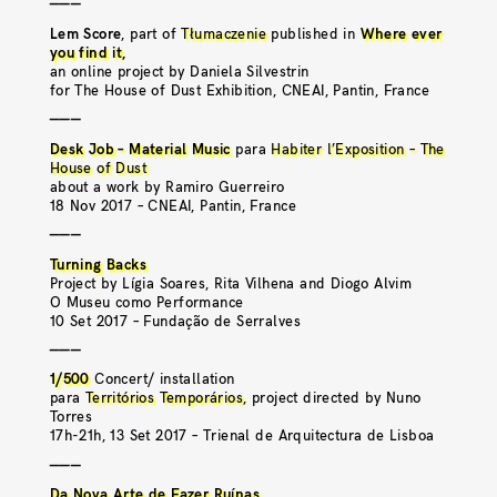
———
Lem Score
, part of
Tłumaczenie
published in
Where ever
you find it
,
an online project by Daniela Silvestrin
for The House of Dust Exhibition, CNEAI, Pantin, France
———
Desk Job – Material Music
para
Habiter l’Exposition – The
House of Dust
about a work by Ramiro Guerreiro
18 Nov 2017 – CNEAI, Pantin, France
———
Turning Backs
Project by Lígia Soares, Rita Vilhena and Diogo Alvim
O Museu como Performance
10 Set 2017 – Fundação de Serralves
———
1/500
Concert/ installation
para
Territórios Temporários
, project directed by Nuno
Torres
17h-21h, 13 Set 2017 – Trienal de Arquitectura de Lisboa
———
Da Nova Arte de Fazer Ruínas