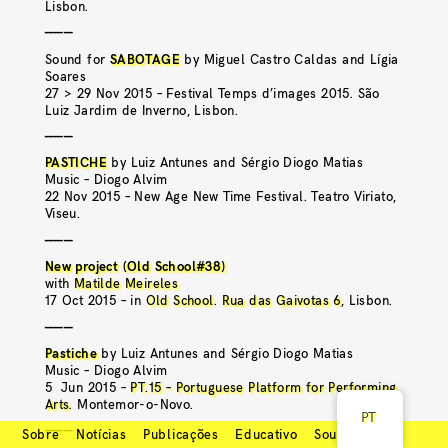
Lisbon.
———
Sound for
SABOTAGE
by Miguel Castro Caldas and Lígia
Soares
27 > 29 Nov 2015 – Festival Temps d’images 2015. São
Luiz Jardim de Inverno, Lisbon.
———
PASTICHE
by Luiz Antunes and Sérgio Diogo Matias
Music – Diogo Alvim
22 Nov 2015 – New Age New Time Festival. Teatro Viriato,
Viseu.
———
New project (Old School#38)
with
Matilde Meireles
17 Oct 2015 – in
Old School
.
Rua das Gaivotas 6
, Lisbon.
———
Pastiche
by Luiz Antunes and Sérgio Diogo Matias
Music – Diogo Alvim
5 Jun 2015 –
PT.15 – Portuguese Platform for Performing
Arts
. Montemor-o-Novo.
PT
———
Sobre
Notícias
Publicações
Educativo
Soundcloud