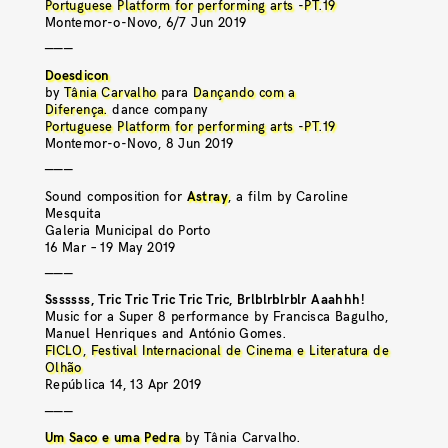
Portuguese Platform for performing arts -PT.19
Montemor-o-Novo, 6/7 Jun 2019
———
Doesdicon
by
Tânia Carvalho
para
Dançando com a
Diferença.
dance company
Portuguese Platform for performing arts -PT.19
Montemor-o-Novo, 8 Jun 2019
———
Sound composition for
Astray
, a film by Caroline
Mesquita
Galeria Municipal do Porto
16 Mar – 19 May 2019
———
Sssssss, Tric Tric Tric Tric Tric, Brlblrblrblr Aaahhh!
Music for a Super 8 performance by Francisca Bagulho,
Manuel Henriques and António Gomes.
FICLO, Festival Internacional de Cinema e Literatura de
Olhão
República 14, 13 Apr 2019
———
Um Saco e uma Pedra
by Tânia Carvalho.