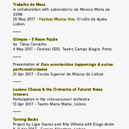
Trabalho de Mesa
in collaboration with
Laboratório de Música Mista da
ESML
25 May 2017 –
Festival Música Viva
. O’culto da Ajuda,
Lisbon.
———
Glimpse – 5 Room Puzzle
by Tânia Carvalho
4 May 2017 – Festival DDD. Teatro Campo Alegre, Porto.
———
Presentation at
Dois acontecidos happenings & outras
performatividades
21 Apr 2017 – Escola Superior de Música de Lisboa.
———
Luciano Chessa & the Orchestra of Futurist Noise
Intoners
Participation in the
Intonarumori
orchestra
13 Apr 2017 – Teatro Maria Matos, Lisbon.
———
Turning Backs
Project by Lígia Soares and Rita Vilhena with Diogo Alvim
8, 9 Apr 2017 – Espaço Alkantara, Lisbon.