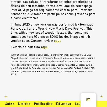
através das caixas, é transformado pelas propriedades
físicas do seu tamanho, forma e volume do seu espaço
interior. A peça foi originalmente escrita para Franziska
Schroeder, que também participa nos sons gravados para
a parte electrónica.
In June 2025 a new version was performed by Henrique
Portovedo, for the World New Music Days Festival. This
time, with a new set of wooden boxes, that contained
small speakers (Gelenecs 8010) inside. Images of this
version soon. Concert review
aqui
.
Excerto da partitura
aqui
.
Franziska Schroeder/ Henrique Portovedo
SAXOFONE TENOR
ELECTRÓNICA AO VIVO
Diogo Alvim
Franziska Schroeder
SONS USADOS NA ELECTRONICA
TECH SPECS, VERSÃO
Quatro altifalantes de contacto (nas caixas) e anel de oito altifalantes
ORIGINAL
(total 12 canais)
Quatro altifalantes Genelecs 8010 e
TECH SPECS, VERSÃO DE 2025
quadrifonia, total de 8 canais
Estreia no SARC, Belfast, 2 Maio 2012;
APRESENTAÇÕES
ISMIR 2012, Mosteiro de S.Bento da Vitória, Porto, 10 October; CCB, Lisboa, 3 Junho
2025.
⇠
⇢
PT
Sobre
Notícias
Publicações
Educativo
Soundcloud