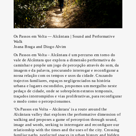
© Alípio Padilha
© Alípio Padilha
© Alípio Padilha
© Alípio Padilha
© Alípio Padilha
© Alípio Padilha
© Alípio Padilha
© Alípio Padilha
© Alípio Padilha
Os Passos em Volta — Alcântara | Sound and Performative
Walk
Joana Braga and Diogo Alvim
Os Passos em Volta – Alcântara é um percurso em torno do
vale de Alcântara que explora a dimensão performativa do
caminhar e propõe um jogo de percepção através do som, da
imagem e da palavra, procurando interrogar e reconfigurar a
nossa relação com os tempos e usos da cidade. Cruzando
trajectos familiares, espaços negligenciados na história
urbana e lugares escondidos, propomos um mergulho neste
pedaço de cidade, onde se sobrepõem estratos temporais,
traçados interrompidos e vias proliferativas, para reconfigurar
o modo como o percepcionamos.
‘Os Passos em Volta – Alcântara’ is a route around the
Alcântara valley that explores the performative dimension of
walking and proposes a game of perception through sound,
image and words, seeking to interrogate and reconfigure our
relationship with the times and the uses of the city. Crossing
familiar paths, neglected spaces in urban history and hidden