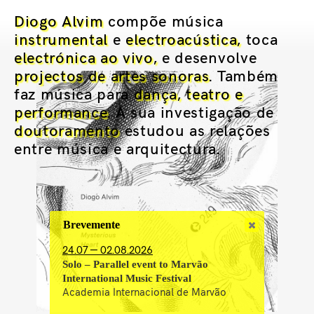
Diogo Alvim
compõe música
instrumental
e
electroacústica,
toca
electrónica ao vivo,
e desenvolve
projectos de artes sonoras
. Também
faz música para
dança, teatro e
performance
. A sua investigação de
doutoramento
estudou as relações
entre música e arquitectura.
Brevemente
24.07 — 02.08.2026
Solo – Parallel event to Marvão
International Music Festival
Academia Internacional de Marvão