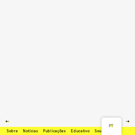
⇠
⇢
PT
Sobre
Notícias
Publicações
Educativo
Soundcloud