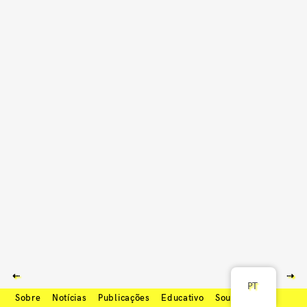
⇠
⇢
PT
Sobre
Notícias
Publicações
Educativo
Soundcloud