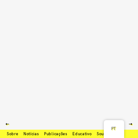
⇠
⇢
PT
Sobre
Notícias
Publicações
Educativo
Soundcloud