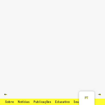
⇠
⇢
PT
Sobre
Notícias
Publicações
Educativo
Soundcloud