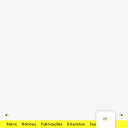
⇠
⇢
PT
Sobre
Notícias
Publicações
Educativo
Soundcloud