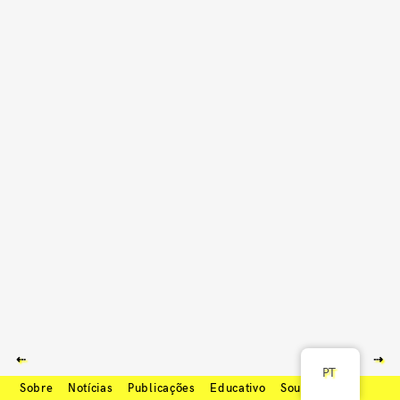
⇠
⇢
PT
Sobre
Notícias
Publicações
Educativo
Soundcloud